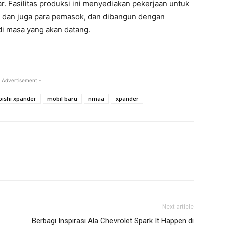
r. Fasilitas produksi ini menyediakan pekerjaan untuk
i dan juga para pemasok, dan dibangun dengan
i masa yang akan datang.
 Advertisement -
bishi xpander
mobil baru
nmaa
xpander
Next article
Berbagi Inspirasi Ala Chevrolet Spark It Happen di