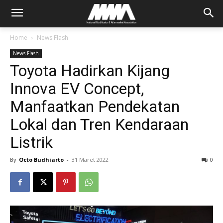
Home
News Flash
News Flash
Toyota Hadirkan Kijang
Innova EV Concept,
Manfaatkan Pendekatan
Lokal dan Tren Kendaraan
Listrik
By
Octo Budhiarto
-
31 Maret 2022
0