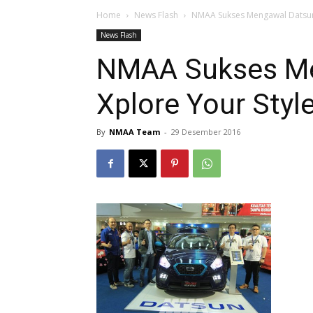
Home
News Flash
NMAA Sukses Mengawal Datsun 
News Flash
NMAA Sukses Me
Xplore Your Styl
By
NMAA Team
-
29 Desember 2016