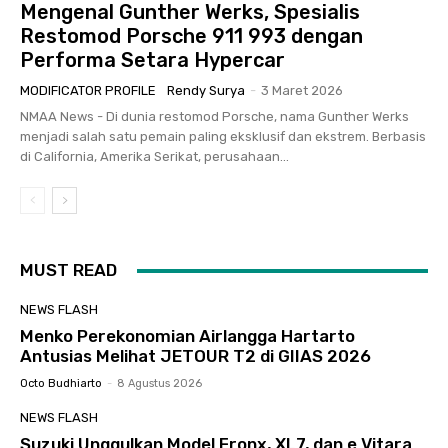
Mengenal Gunther Werks, Spesialis
Restomod Porsche 911 993 dengan
Performa Setara Hypercar
MODIFICATOR PROFILE
Rendy Surya
-
3 Maret 2026
NMAA News - Di dunia restomod Porsche, nama Gunther Werks
menjadi salah satu pemain paling eksklusif dan ekstrem. Berbasis
di California, Amerika Serikat, perusahaan...
MUST READ
NEWS FLASH
Menko Perekonomian Airlangga Hartarto
Antusias Melihat JETOUR T2 di GIIAS 2026
Octo Budhiarto
-
8 Agustus 2026
NEWS FLASH
Suzuki Unggulkan Model Fronx, XL7, dan e Vitara