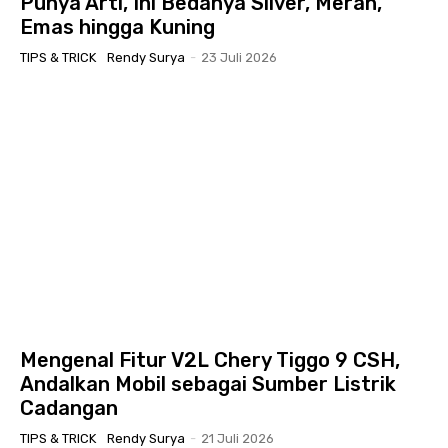
Punya Arti, Ini Bedanya Silver, Merah,
19:15
Emas hingga Kuning
TIPS & TRICK
Rendy Surya
-
23 Juli 2026
Mengenal Fitur V2L Chery Tiggo 9 CSH,
Andalkan Mobil sebagai Sumber Listrik
Cadangan
TIPS & TRICK
Rendy Surya
-
21 Juli 2026