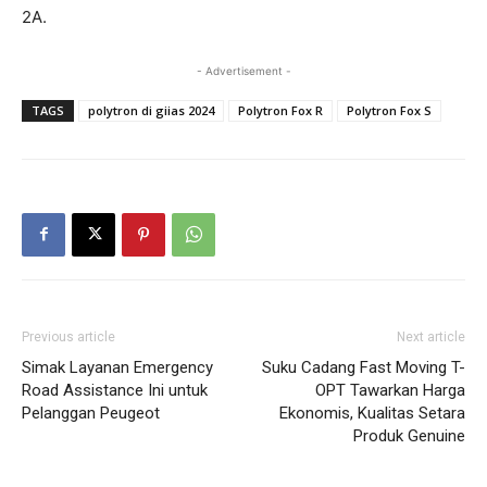
2A.
- Advertisement -
TAGS
polytron di giias 2024
Polytron Fox R
Polytron Fox S
Previous article
Next article
Simak Layanan Emergency
Suku Cadang Fast Moving T-
Road Assistance Ini untuk
OPT Tawarkan Harga
Pelanggan Peugeot
Ekonomis, Kualitas Setara
Produk Genuine