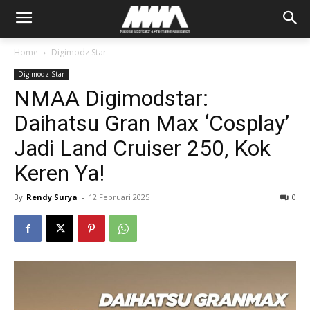
Home
Digimodz Star
Digimodz Star
NMAA Digimodstar:
Daihatsu Gran Max ‘Cosplay’
Jadi Land Cruiser 250, Kok
Keren Ya!
By
Rendy Surya
-
12 Februari 2025
0