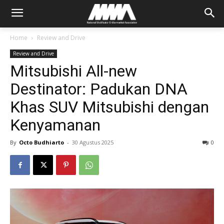
Home
Review and Drive
Review and Drive
Mitsubishi All-new
Destinator: Padukan DNA
Khas SUV Mitsubishi dengan
Kenyamanan
By
Octo Budhiarto
-
30 Agustus 2025
0