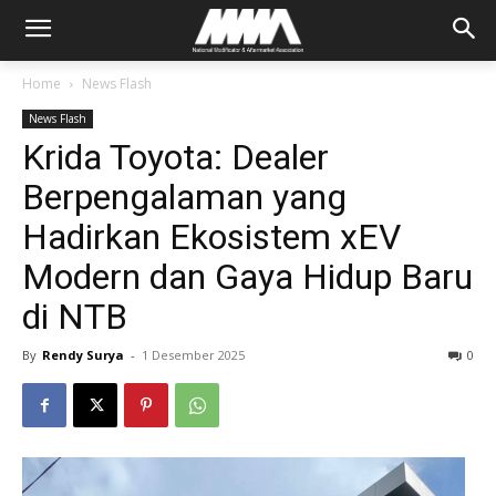
Home
News Flash
News Flash
Krida Toyota: Dealer
Berpengalaman yang
Hadirkan Ekosistem xEV
Modern dan Gaya Hidup Baru
di NTB
By
Rendy Surya
-
1 Desember 2025
0