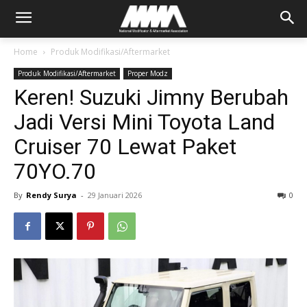
Home
Produk Modifikasi/Aftermarket
Produk Modifikasi/Aftermarket
Proper Modz
Keren! Suzuki Jimny Berubah
Jadi Versi Mini Toyota Land
Cruiser 70 Lewat Paket
70YO.70
By
Rendy Surya
-
29 Januari 2026
0