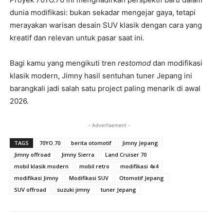
dunia modifikasi: bukan sekadar mengejar gaya, tetapi
merayakan warisan desain SUV klasik dengan cara yang
kreatif dan relevan untuk pasar saat ini.
Bagi kamu yang mengikuti tren
restomod
dan modifikasi
klasik modern, Jimny hasil sentuhan tuner Jepang ini
barangkali jadi salah satu project paling menarik di awal
2026.
- Advertisement -
TAGS
70YO.70
berita otomotif
Jimny Jepang
Jimny offroad
Jimny Sierra
Land Cruiser 70
mobil klasik modern
mobil retro
modifikasi 4x4
modifikasi Jimny
Modifikasi SUV
Otomotif Jepang
SUV offroad
suzuki jimny
tuner Jepang