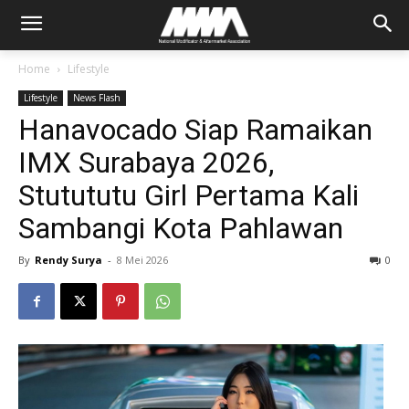
Home
Lifestyle
Lifestyle
News Flash
Hanavocado Siap Ramaikan
IMX Surabaya 2026,
Stutututu Girl Pertama Kali
Sambangi Kota Pahlawan
By
Rendy Surya
-
8 Mei 2026
0