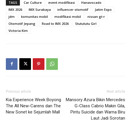
TAGS
Car Culture
event modifikasi
Hanavocado
IMX 2026
IMX Surabaya
influencer otomotif
Jatim Expo
jdm
komunitas mobil
modifikasi mobil
nissan gt-r
Otomotif Jepang
Road to IMX 2026
Stutututu Girl
Victoria Kim
Previous article
Next article
Kia Experience Week Boyong
Mansory Azura Bikin Mercedes
The All New-Carens dan The
G-Class Cabrio Makin Gila,
New Sonet ke Sejumlah Mall
Pintu Suicide dan Warna Biru
Laut Jadi Sorotan