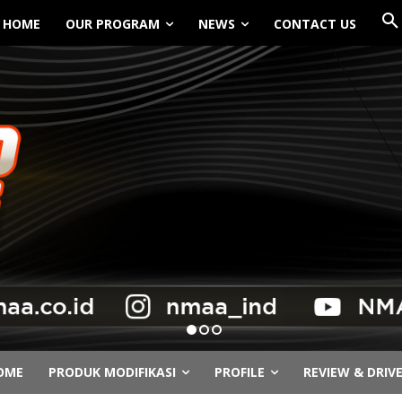
HOME
OUR PROGRAM
NEWS
CONTACT US
OME
PRODUK MODIFIKASI
PROFILE
REVIEW & DRIV