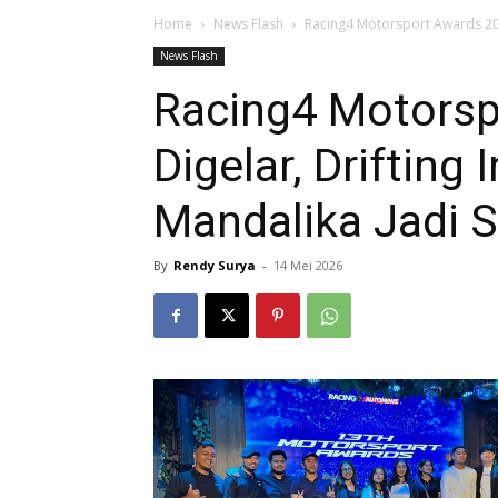
Home
News Flash
Racing4 Motorsport Awards 202
News Flash
Racing4 Motorsp
Digelar, Driftin
Mandalika Jadi 
By
Rendy Surya
-
14 Mei 2026