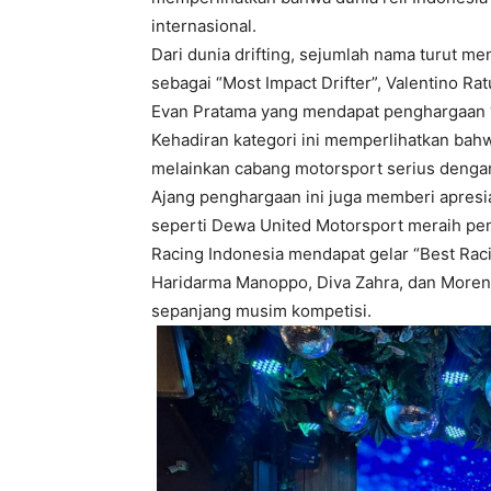
internasional.
Dari dunia drifting, sejumlah nama turut 
sebagai “Most Impact Drifter”,
Valentino Rat
Evan Pratama
yang mendapat penghargaan “M
Kehadiran kategori ini memperlihatkan bahwa
melainkan cabang motorsport serius denga
Ajang penghargaan ini juga memberi apresias
seperti
Dewa United Motorsport
meraih pen
Racing Indonesia
mendapat gelar “Best Rac
Haridarma Manoppo
,
Diva Zahra
, dan
Moren
sepanjang musim kompetisi.