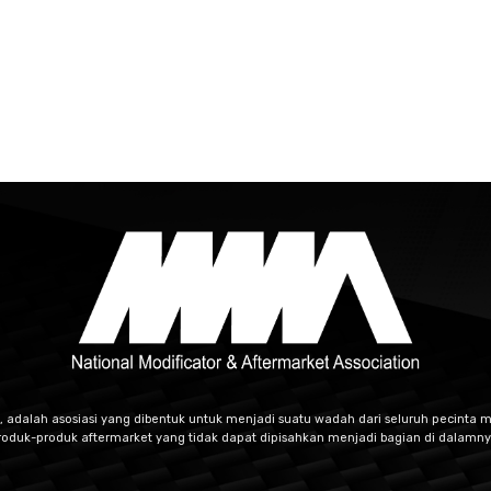
, adalah asosiasi yang dibentuk untuk menjadi suatu wadah dari seluruh pecinta m
roduk-produk aftermarket yang tidak dapat dipisahkan menjadi bagian di dalamny