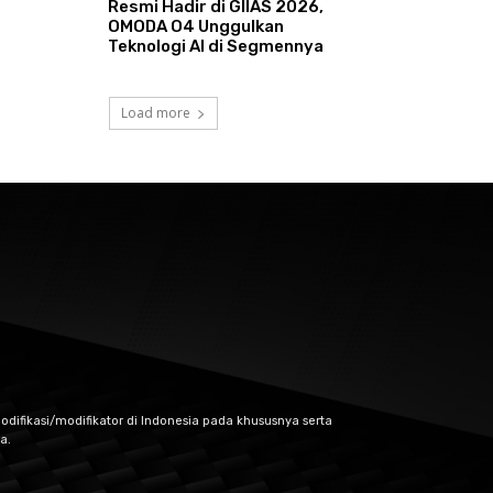
Resmi Hadir di GIIAS 2026,
OMODA O4 Unggulkan
Teknologi AI di Segmennya
Load more
odifikasi/modifikator di Indonesia pada khususnya serta
a.