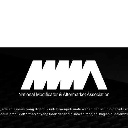
, adalah asosiasi yang dibentuk untuk menjadi suatu wadah dari seluruh pecinta m
roduk-produk aftermarket yang tidak dapat dipisahkan menjadi bagian di dalamny