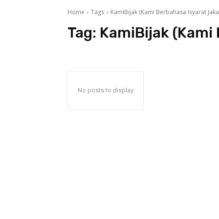
Home
Tags
KamiBijak (Kami Berbahasa Isyarat Jaka
Tag:
KamiBijak (Kami 
No posts to display