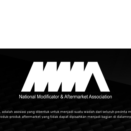
, adalah asosiasi yang dibentuk untuk menjadi suatu wadah dari seluruh pecinta m
roduk-produk aftermarket yang tidak dapat dipisahkan menjadi bagian di dalamny