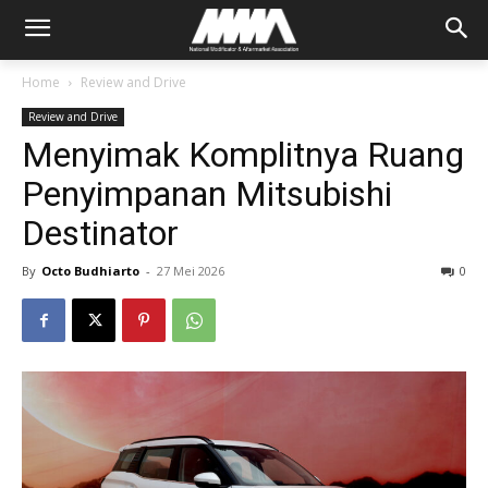
Home
Review and Drive
Review and Drive
Menyimak Komplitnya Ruang
Penyimpanan Mitsubishi
Destinator
By
Octo Budhiarto
-
27 Mei 2026
0