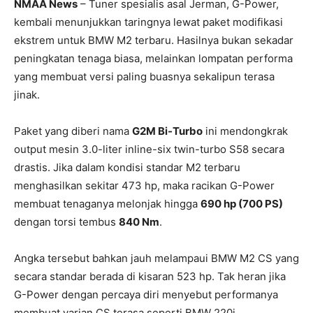
NMAA News
– Tuner spesialis asal Jerman, G-Power,
kembali menunjukkan taringnya lewat paket modifikasi
ekstrem untuk BMW M2 terbaru. Hasilnya bukan sekadar
peningkatan tenaga biasa, melainkan lompatan performa
yang membuat versi paling buasnya sekalipun terasa
jinak.
Paket yang diberi nama
G2M Bi-Turbo
ini mendongkrak
output mesin 3.0-liter inline-six twin-turbo S58 secara
drastis. Jika dalam kondisi standar M2 terbaru
menghasilkan sekitar 473 hp, maka racikan G-Power
membuat tenaganya melonjak hingga
690 hp (700 PS)
dengan torsi tembus
840 Nm
.
Angka tersebut bahkan jauh melampaui BMW M2 CS yang
secara standar berada di kisaran 523 hp. Tak heran jika
G-Power dengan percaya diri menyebut performanya
membuat varian CS terasa seperti BMW 220i.