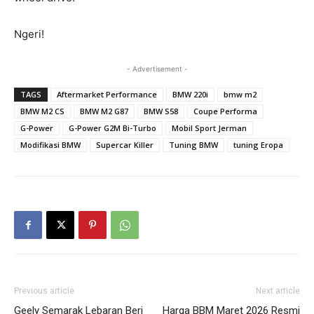
Ngeri!
- Advertisement -
TAGS
Aftermarket Performance
BMW 220i
bmw m2
BMW M2 CS
BMW M2 G87
BMW S58
Coupe Performa
G-Power
G-Power G2M Bi-Turbo
Mobil Sport Jerman
Modifikasi BMW
Supercar Killer
Tuning BMW
tuning Eropa
Previous article
Next article
Geely Semarak Lebaran Beri
Harga BBM Maret 2026 Resmi