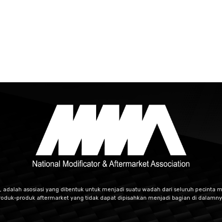
, adalah asosiasi yang dibentuk untuk menjadi suatu wadah dari seluruh pecinta m
roduk-produk aftermarket yang tidak dapat dipisahkan menjadi bagian di dalamny