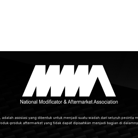
, adalah asosiasi yang dibentuk untuk menjadi suatu wadah dari seluruh pecinta m
roduk-produk aftermarket yang tidak dapat dipisahkan menjadi bagian di dalamny