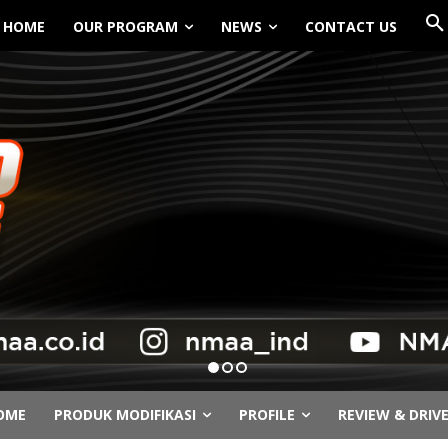
HOME
OUR PROGRAM
NEWS
CONTACT US
OME
PRODUK MODIFIKASI
PROFILE
REVIEW & DRIV