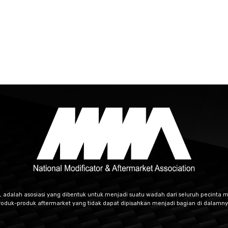
, adalah asosiasi yang dibentuk untuk menjadi suatu wadah dari seluruh pecinta m
roduk-produk aftermarket yang tidak dapat dipisahkan menjadi bagian di dalamny