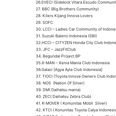
26.SVECI (Sidekick Vitara Escudo Communit
27. BBC (Big Brothers Community)
28. Kilers Kijang Innova Lovers
29. SOFC
30. LCCI – Ladies Car Community of Indone
31. Suzuki Baleno Indonesia (SBI)
32.HCCI – CITYZEN Honda City Club Indone
33. JFC – JazzFitClub
34. Begundal Project BP
35.X-MAN – Xenia Mania Club Indonesia
36.Galaci [Agya Ayla Club Indonesia]
37. TIOCI (Toyota Innova Owners Club Indo
38. NOS (Nation Of Silver)
39. DM( Daihatsu mania)
40. ZEC( Daihatsu Zebra Club)
41. K-MOVER ( Komunitas Mobil Silver)
42. KTCI ( Konunitas Toyota Calya Indonesia