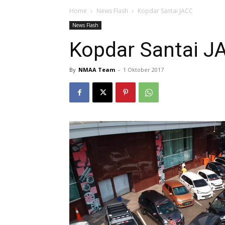
Home
News Flash
Kopdar Santai JACC
News Flash
Kopdar Santai J
By
NMAA Team
-
1 Oktober 2017