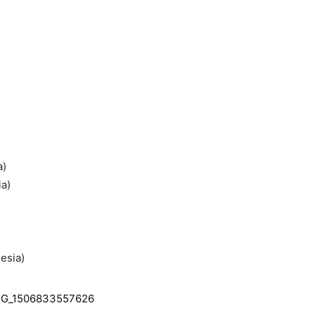
a)
ia)
esia)