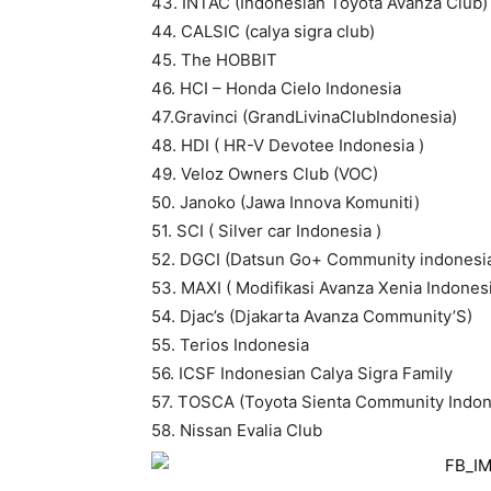
43. INTAC (Indonesian Toyota Avanza Club)
44. CALSIC (calya sigra club)
45. The HOBBIT
46. HCI – Honda Cielo Indonesia
47.Gravinci (GrandLivinaClubIndonesia)
48. HDI ( HR-V Devotee Indonesia )
49. Veloz Owners Club (VOC)
50. Janoko (Jawa Innova Komuniti)
51. SCI ( Silver car Indonesia )
52. DGCI (Datsun Go+ Community indonesi
53. MAXI ( Modifikasi Avanza Xenia Indones
54. Djac’s (Djakarta Avanza Community’S)
55. Terios Indonesia
56. ICSF Indonesian Calya Sigra Family
57. TOSCA (Toyota Sienta Community Indon
58. Nissan Evalia Club