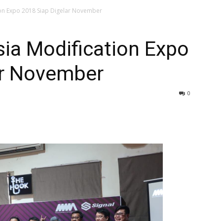
on Expo 2018 Siap Digelar November
ia Modification Expo
ar November
0