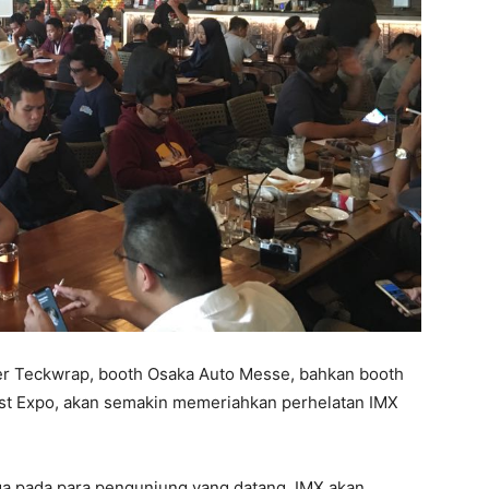
iker Teckwrap, booth Osaka Auto Messe, bahkan booth
ast Expo, akan semakin memeriahkan perhelatan IMX
uga pada para pengunjung yang datang. IMX akan