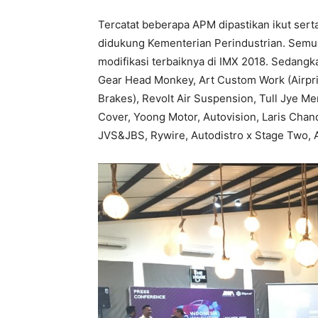
Tercatat beberapa APM dipastikan ikut sert
didukung Kementerian Perindustrian. Semu
modifikasi terbaiknya di IMX 2018. Sedangka
Gear Head Monkey, Art Custom Work (Airprid
Brakes), Revolt Air Suspension, Tull Jye Men
Cover, Yoong Motor, Autovision, Laris Chand
JVS&JBS, Rywire, Autodistro x Stage Two, A