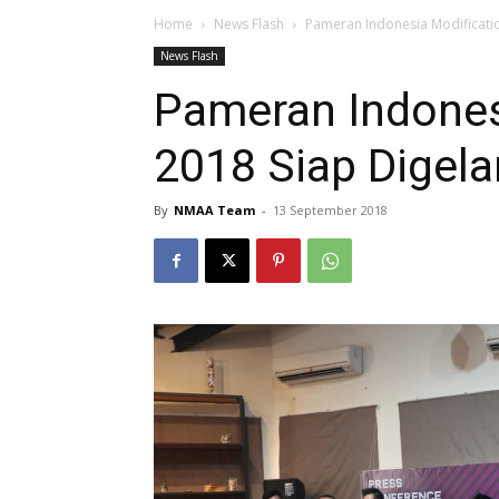
Home
News Flash
Pameran Indonesia Modificati
News Flash
Pameran Indones
2018 Siap Digel
By
NMAA Team
-
13 September 2018