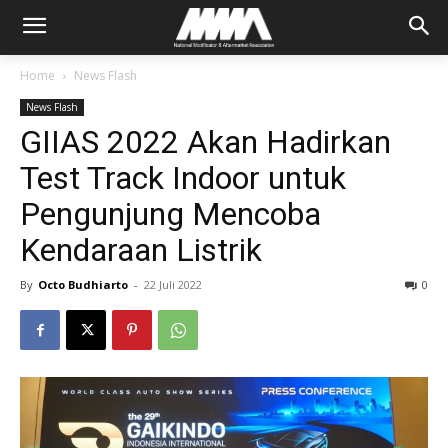
Home
News Flash
News Flash
GIIAS 2022 Akan Hadirkan
Test Track Indoor untuk
Pengunjung Mencoba
Kendaraan Listrik
By
Octo Budhiarto
-
22 Juli 2022
0