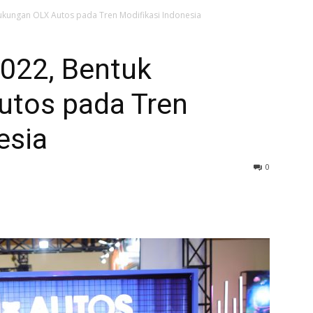
ukungan OLX Autos pada Tren Modifikasi Indonesia
022, Bentuk
utos pada Tren
esia
0