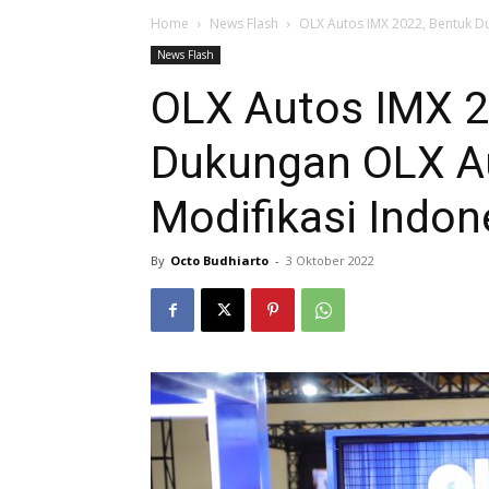
Home
News Flash
OLX Autos IMX 2022, Bentuk D
News Flash
OLX Autos IMX 2
Dukungan OLX A
Modifikasi Indon
By
Octo Budhiarto
-
3 Oktober 2022