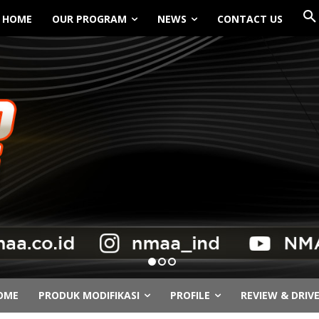
HOME
OUR PROGRAM
NEWS
CONTACT US
OME
PRODUK MODIFIKASI
PROFILE
REVIEW & DRIV