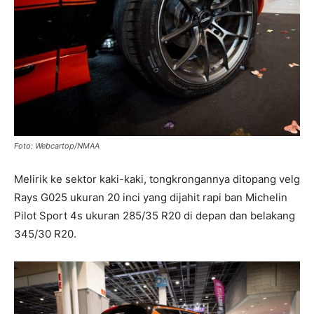
Foto: Webcartop/NMAA
Melirik ke sektor kaki-kaki, tongkrongannya ditopang velg
Rays G025 ukuran 20 inci yang dijahit rapi ban Michelin
Pilot Sport 4s ukuran 285/35 R20 di depan dan belakang
345/30 R20.