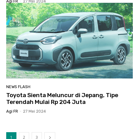
Agi FR
-
27 Mei 2024
NEWS FLASH
Toyota Sienta Meluncur di Jepang, Tipe
Terendah Mulai Rp 204 Juta
Agi FR
-
27 Mei 2024
1
2
3