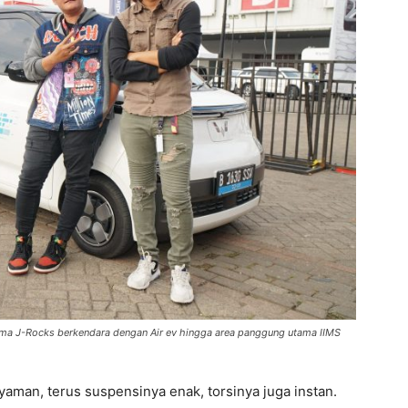
ma J-Rocks berkendara dengan Air ev hingga area panggung utama IIMS
nyaman, terus suspensinya enak, torsinya juga instan.