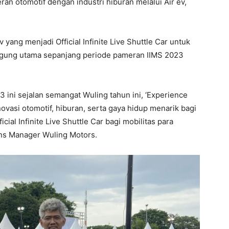
n otomotif dengan industri hiburan melalui Air ev,
 yang menjadi Official Infinite Live Shuttle Car untuk
nggung utama sepanjang periode pameran IIMS 2023
23 ini sejalan semangat Wuling tahun ini, ‘Experience
inovasi otomotif, hiburan, serta gaya hidup menarik bagi
ial Infinite Live Shuttle Car bagi mobilitas para
ons Manager Wuling Motors.