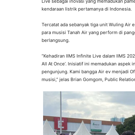
Live sebagai inovasi yang memadukan pamera
kendaraan listrik pertamanya di Indonesia.
Tercatat ada sebanyak tiga unit Wuling Air ev
para musisi Tanah Air yang perform di pa
berlangsung.
“Kehadiran IIMS Infinite Live dalam IIMS 20
All At Once’. Inisiatif ini memadukan aspek 
pengunjung. Kami bangga Air ev menjadi Offic
musisi,” jelas Brian Gomgom, Public Relati