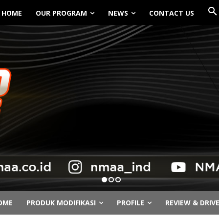
HOME
OUR PROGRAM
NEWS
CONTACT US
OME
PRODUK MODIFIKASI
PROFILE
REVIEW & DRIV