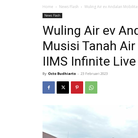
Home
News Flash
Wuling Air ev Andalan Mobilita
News Flash
Wuling Air ev An
Musisi Tanah Ai
IIMS Infinite Live
By
Octo Budhiarto
-
23 Februari 2023