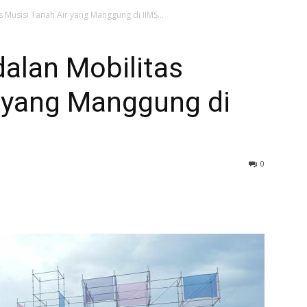
s Musisi Tanah Air yang Manggung di IIMS...
dalan Mobilitas
r yang Manggung di
0