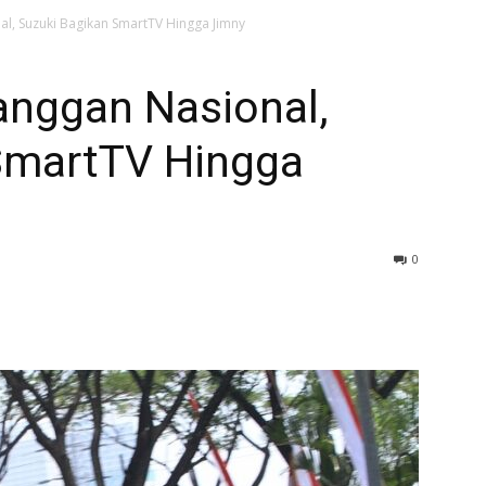
l, Suzuki Bagikan SmartTV Hingga Jimny
anggan Nasional,
SmartTV Hingga
0