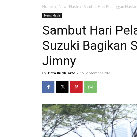
Home
News Flash
Sambut Hari Pelanggan Nasiona
News Flash
Sambut Hari Pel
Suzuki Bagikan 
Jimny
By
Octo Budhiarto
-
15 September 2023