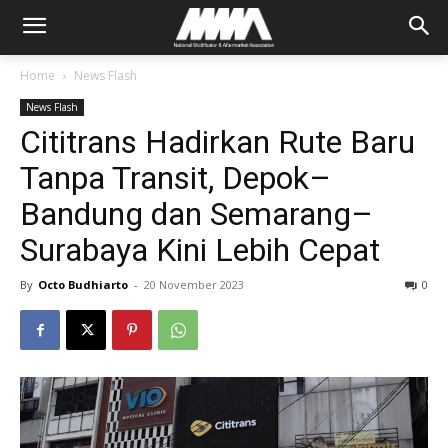
Home
News Flash
News Flash
Cititrans Hadirkan Rute Baru
Tanpa Transit, Depok–
Bandung dan Semarang–
Surabaya Kini Lebih Cepat
By
Octo Budhiarto
-
20 November 2023
0