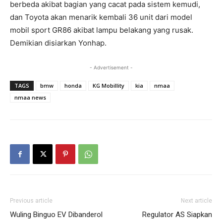
berbeda akibat bagian yang cacat pada sistem kemudi,
dan Toyota akan menarik kembali 36 unit dari model
mobil sport GR86 akibat lampu belakang yang rusak.
Demikian disiarkan Yonhap.
- Advertisement -
TAGS
bmw
honda
KG Mobillity
kia
nmaa
nmaa news
Previous article
Next article
Wuling Binguo EV Dibanderol
Regulator AS Siapkan