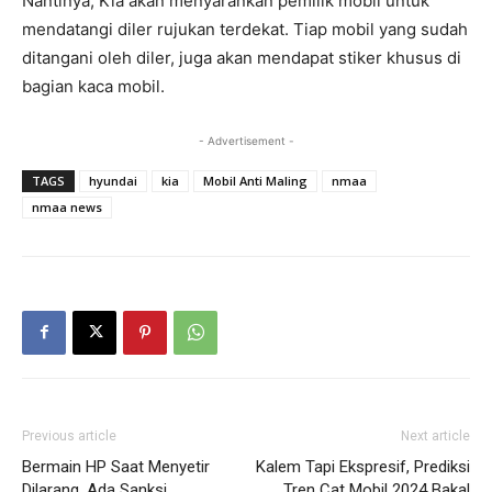
Nantinya, Kia akan menyarankan pemilik mobil untuk
mendatangi diler rujukan terdekat. Tiap mobil yang sudah
ditangani oleh diler, juga akan mendapat stiker khusus di
bagian kaca mobil.
- Advertisement -
TAGS
hyundai
kia
Mobil Anti Maling
nmaa
nmaa news
Previous article
Next article
Bermain HP Saat Menyetir
Kalem Tapi Ekspresif, Prediksi
Dilarang, Ada Sanksi
Tren Cat Mobil 2024 Bakal