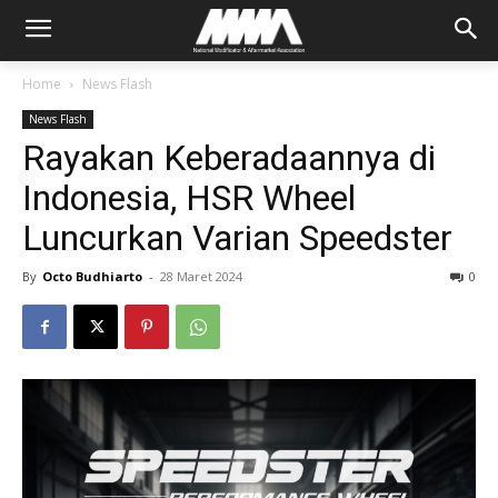
Home
News Flash
News Flash
Rayakan Keberadaannya di
Indonesia, HSR Wheel
Luncurkan Varian Speedster
By
Octo Budhiarto
-
28 Maret 2024
0