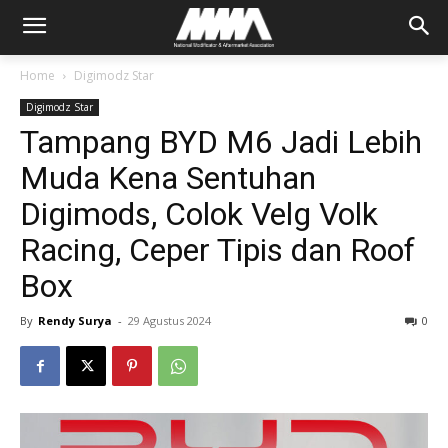
Home
Digimodz Star
Digimodz Star
Tampang BYD M6 Jadi Lebih
Muda Kena Sentuhan
Digimods, Colok Velg Volk
Racing, Ceper Tipis dan Roof
Box
By
Rendy Surya
-
29 Agustus 2024
0