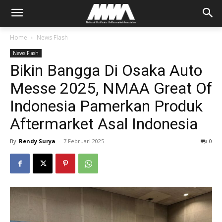
Home
News Flash
News Flash
Bikin Bangga Di Osaka Auto
Messe 2025, NMAA Great Of
Indonesia Pamerkan Produk
Aftermarket Asal Indonesia
By
Rendy Surya
-
7 Februari 2025
0