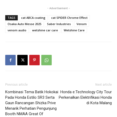
- Advertisement -
TAGS
cat ABCA coating
cat SPIDER Chrome Effect
Osaka Auto Messe 2025
Saber Industries
Venom
venom audio
wetshine car care
Wetshine Care
Previous article
Next article
Kombinasi Tema Batik Hokokai
Honda e:Technology City Tour
Pada Honda Estilo SR3 Serta
Perkenalkan Elektrifikasi Honda
Gaun Rancangan Shizka Prive
di Kota Malang
Menarik Perhatian Pengunjung
Booth NMAA Great Of