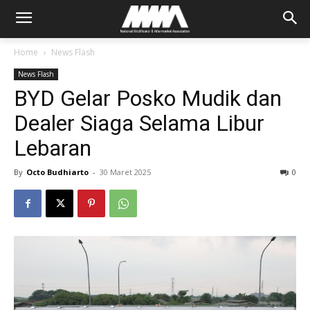
Home
News Flash
News Flash
BYD Gelar Posko Mudik dan
Dealer Siaga Selama Libur
Lebaran
By
Octo Budhiarto
-
30 Maret 2025
0