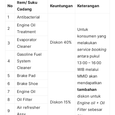
Item/ Suku
No
Keuntungan
Keterangan
Cadang
1
Antibacterial
Engine Oil
2
Untuk
Treatment
konsumen yang
Evaporator
Diskon 40%
melakukan
3
Cleaner
service booking
Gasoline Fuel
antara pukul
4
System
13:00 – 16:00
Cleaner
WIB melalui
5
Brake Pad
MMID akan
mendapatkan
6
Brake Shoe
tambahan
7
Engine Oil
diskon untuk
8
Oil Filter
Diskon 15%
Engine oil + Oil
Air refresher
Filter
sebesar
9
Assy