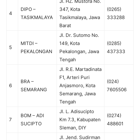
Jl. HZ. Mustofa No.
DIPO –
347, Kota
(0265)
4
TASIKMALAYA
Tasikmalaya, Jawa
333288
Barat
Jl. Dr. Sutomo No.
MITDI –
149, Kota
(0285)
5
PEKALONGAN
Pekalongan, Jawa
437333
Tengah
Jl. R.E. Martadinata
F1, Arteri Puri
BRA –
(024)
6
Anjasmoro, Kota
SEMARANG
7605506
Semarang, Jawa
Tengah
Jl. L. Adisucipto
BOM – ADI
(0274)
7
Km 7.3, Kabupaten
SUCIPTO
488601
Sleman, DIY
Jl. Jend. Sudirman