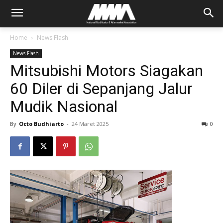
Home
News Flash
News Flash
Mitsubishi Motors Siagakan
60 Diler di Sepanjang Jalur
Mudik Nasional
By
Octo Budhiarto
-
24 Maret 2025
0