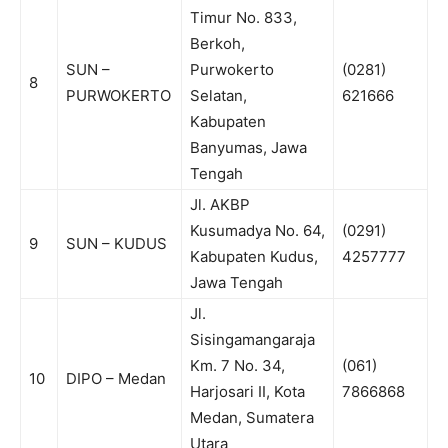
Timur No. 833,
Berkoh,
SUN –
Purwokerto
(0281)
8
PURWOKERTO
Selatan,
621666
Kabupaten
Banyumas, Jawa
Tengah
Jl. AKBP
Kusumadya No. 64,
(0291)
9
SUN – KUDUS
Kabupaten Kudus,
4257777
Jawa Tengah
Jl.
Sisingamangaraja
Km. 7 No. 34,
(061)
10
DIPO – Medan
Harjosari II, Kota
7866868
Medan, Sumatera
Utara