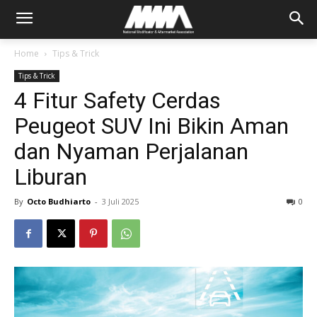
Home
Tips & Trick
Tips & Trick
4 Fitur Safety Cerdas
Peugeot SUV Ini Bikin Aman
dan Nyaman Perjalanan
Liburan
By
Octo Budhiarto
-
3 Juli 2025
0