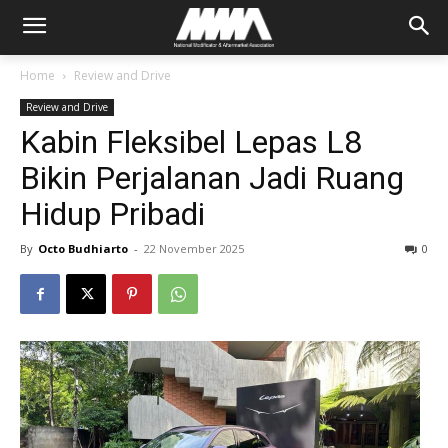
Home
Review and Drive
Review and Drive
Kabin Fleksibel Lepas L8
Bikin Perjalanan Jadi Ruang
Hidup Pribadi
By
Octo Budhiarto
-
22 November 2025
0