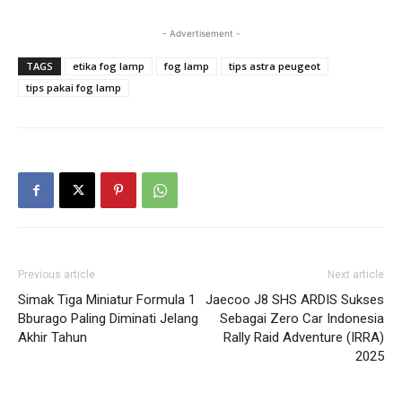
- Advertisement -
TAGS
etika fog lamp
fog lamp
tips astra peugeot
tips pakai fog lamp
Previous article
Next article
Simak Tiga Miniatur Formula 1
Jaecoo J8 SHS ARDIS Sukses
Bburago Paling Diminati Jelang
Sebagai Zero Car Indonesia
Akhir Tahun
Rally Raid Adventure (IRRA)
2025