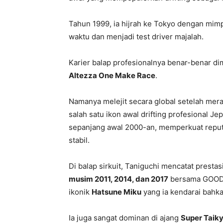
Tahun 1999, ia hijrah ke Tokyo dengan mimpi
waktu dan menjadi test driver majalah.
Karier balap profesionalnya benar-benar dim
Altezza One Make Race
.
Namanya melejit secara global setelah mer
salah satu ikon awal drifting profesional Je
sepanjang awal 2000-an, memperkuat reputas
stabil.
Di balap sirkuit, Taniguchi mencatat prestas
musim 2011, 2014, dan 2017
bersama GOODS
ikonik
Hatsune Miku
yang ia kendarai bahka
Ia juga sangat dominan di ajang
Super Taik