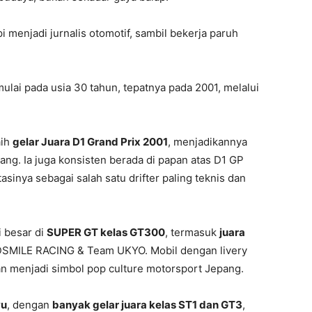
 menjadi jurnalis otomotif, sambil bekerja paruh
ulai pada usia 30 tahun, tepatnya pada 2001, melalui
aih
gelar Juara D1 Grand Prix 2001
, menjadikannya
pang. Ia juga konsisten berada di papan atas D1 GP
inya sebagai salah satu drifter paling teknis dan
i besar di
SUPER GT kelas GT300
, termasuk
juara
MILE RACING & Team UKYO. Mobil dengan livery
n menjadi simbol pop culture motorsport Jepang.
yu
, dengan
banyak gelar juara kelas ST1 dan GT3
,