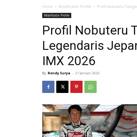
Home
Modificator Profile
Profil Nobuteru Tanigu
Modificator Profile
Profil Nobuteru T
Legendaris Jepan
IMX 2026
By
Rendy Surya
-
27 Januari 2026