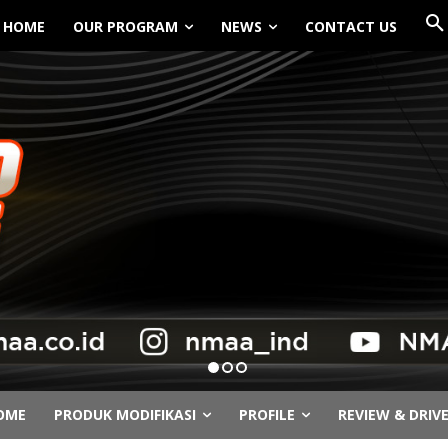
HOME
OUR PROGRAM
NEWS
CONTACT US
OME
PRODUK MODIFIKASI
PROFILE
REVIEW & DRIV