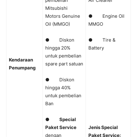
pembelian
Air Cleaner
Mitsubishi
Motors Genuine
● Engine Oil
Oil (MMGO)
MMGO
● Diskon
● Tire &
hingga 20%
Battery
untuk pembelian
Kendaraan
spare part satuan
Penumpang
● Diskon
hingga 40%
untuk pembelian
Ban
●
Special
Paket Service
Jenis Special
dengan
Paket Service: