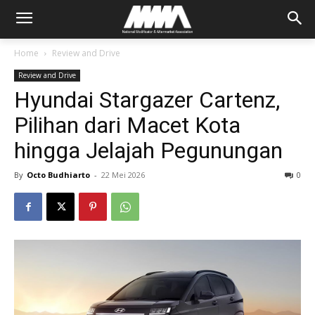
Home
Review and Drive
Review and Drive
Hyundai Stargazer Cartenz,
Pilihan dari Macet Kota
hingga Jelajah Pegunungan
By
Octo Budhiarto
-
22 Mei 2026
0