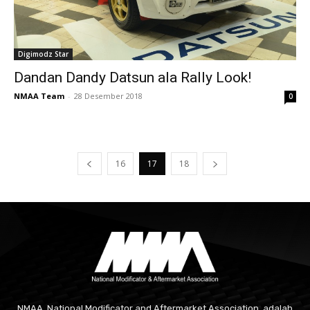
Digimodz Star
Dandan Dandy Datsun ala Rally Look!
NMAA Team
-
28 Desember 2018
0
16
17
18
NMAA, National Modificator and Aftermarket Association, adalah