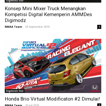
Digimodz Star
Konsep Mini Mixer Truck Menangkan
Kompetisi Digital Kemenperin AMMDes
Digimodz
NMAA Team
-
29 September 2019
0
Digimodz Star
Honda Brio Virtual Modificaton #2 Dimulai!
NMAA Team
-
20 Juli 2019
0