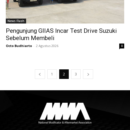
News Flash
Pengunjung GIIAS Incar Test Drive Suzuki
Sebelum Membeli
Octo Budhiarto
-
2 Agustus 2026
0
1
2
3