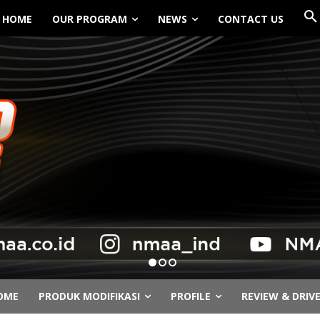
HOME
OUR PROGRAM
NEWS
CONTACT US
OME
PRODUK MODIFIKASI
PROFILE
REVIEW & DRIV