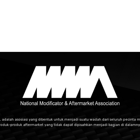
, adalah asosiasi yang dibentuk untuk menjadi suatu wadah dari seluruh pecinta m
roduk-produk aftermarket yang tidak dapat dipisahkan menjadi bagian di dalamny