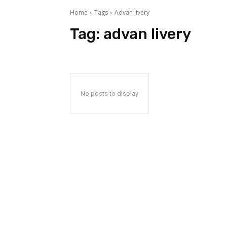
Home
Tags
Advan livery
Tag:
advan livery
No posts to display