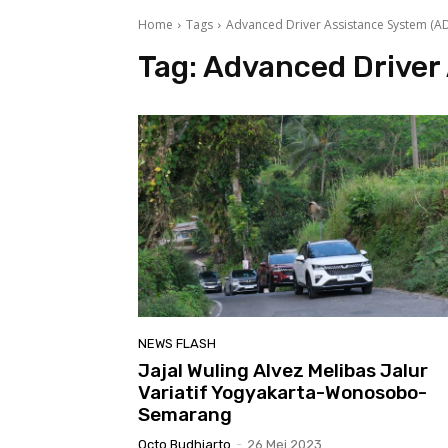
Home
Tags
Advanced Driver Assistance System (A
Tag:
Advanced Driver
NEWS FLASH
Jajal Wuling Alvez Melibas Jalur
Variatif Yogyakarta-Wonosobo-
Semarang
Octo Budhiarto
-
26 Mei 2023