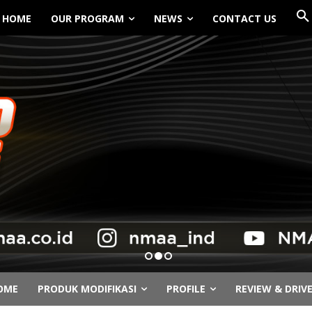
HOME
OUR PROGRAM
NEWS
CONTACT US
OME
PRODUK MODIFIKASI
PROFILE
REVIEW & DRIV