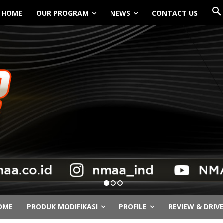
HOME
OUR PROGRAM
NEWS
CONTACT US
OME
PRODUK MODIFIKASI
PROFILE
REVIEW & DRIV