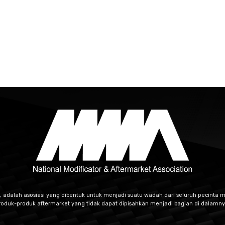
, adalah asosiasi yang dibentuk untuk menjadi suatu wadah dari seluruh pecinta m
roduk-produk aftermarket yang tidak dapat dipisahkan menjadi bagian di dalamny