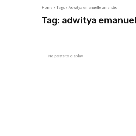
Home
Tags
Adwitya emanuelle amandio
Tag:
adwitya emanuel
No posts to display