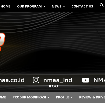
HOME
OUR PROGRAM
NEWS
CONTACT US
OME
PRODUK MODIFIKASI
PROFILE
REVIEW & DRIV