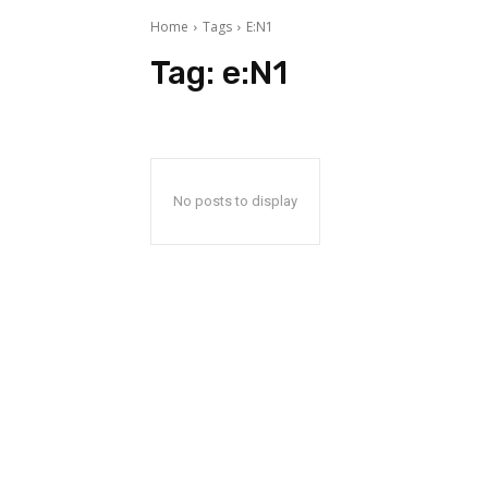
Home
Tags
E:N1
Tag:
e:N1
No posts to display