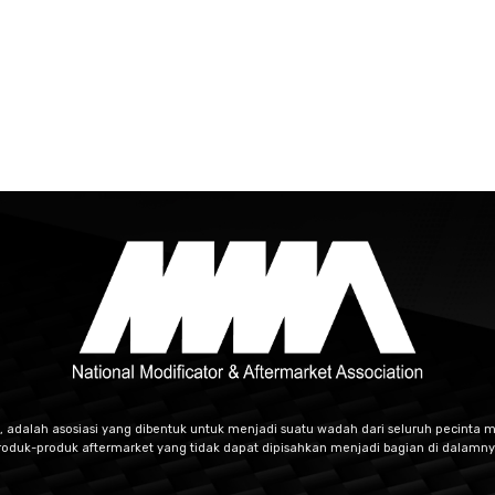
, adalah asosiasi yang dibentuk untuk menjadi suatu wadah dari seluruh pecinta m
roduk-produk aftermarket yang tidak dapat dipisahkan menjadi bagian di dalamny