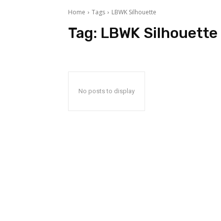
Home
Tags
LBWK Silhouette
Tag:
LBWK Silhouette
No posts to display