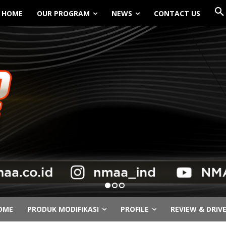
HOME
OUR PROGRAM
NEWS
CONTACT US
OME
PRODUK MODIFIKASI
PROFILE
REVIEW & DRIV