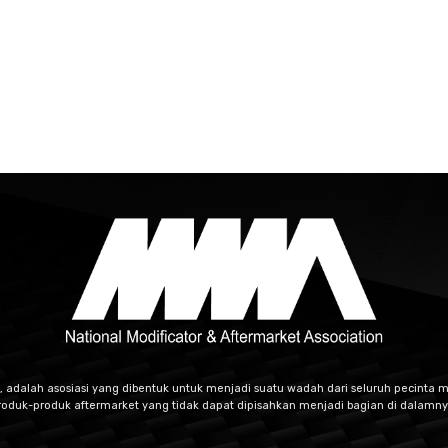
, adalah asosiasi yang dibentuk untuk menjadi suatu wadah dari seluruh pecinta m
roduk-produk aftermarket yang tidak dapat dipisahkan menjadi bagian di dalamny